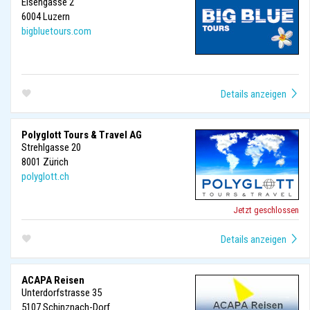
Eisengasse 2
6004
Luzern
bigbluetours.com
Polyglott Tours & Travel AG
Strehlgasse 20
8001
Zürich
polyglott.ch
Jetzt geschlossen
ACAPA Reisen
Unterdorfstrasse 35
5107
Schinznach-Dorf